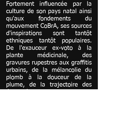
Fortement influencée par la
culture de son pays natal ainsi
qu'aux fondements du
mouvement CoBrA, ses sources
d'inspirations sont tantôt
ethniques tantôt populaires.
De l'exauceur ex-voto à la
plante médicinale, des
gravures rupestres aux graffitis
urbains, de la mélancolie du
plomb à la douceur de la
plume, de la trajectoire des
étoiles à la ligne du destin.
L’histoire d’un monde onirique
et magique, souvent drôle et
touchant, engagé et sacré, aux
sources de l’imaginaire